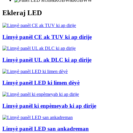
Ekleraj LED
Limyè panèl CE ak TUV ki ap dirije
Limyè panèl UL ak DLC ki ap dirije
Limyè panèl LED ki limen dèyè
Limyè panèl ki enpèmeyab ki ap dirije
Limyè panèl LED san ankadreman