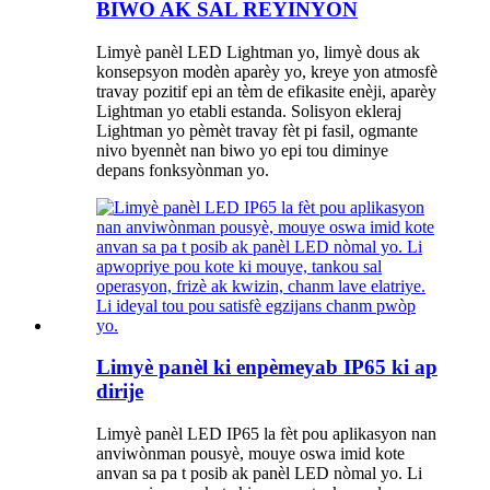
BIWO AK SAL REYINYON
Limyè panèl LED Lightman yo, limyè dous ak
konsepsyon modèn aparèy yo, kreye yon atmosfè
travay pozitif epi an tèm de efikasite enèji, aparèy
Lightman yo etabli estanda. Solisyon ekleraj
Lightman yo pèmèt travay fèt pi fasil, ogmante
nivo byennèt nan biwo yo epi tou diminye
depans fonksyònman yo.
Limyè panèl ki enpèmeyab IP65 ki ap
dirije
Limyè panèl LED IP65 la fèt pou aplikasyon nan
anviwònman pousyè, mouye oswa imid kote
anvan sa pa t posib ak panèl LED nòmal yo. Li