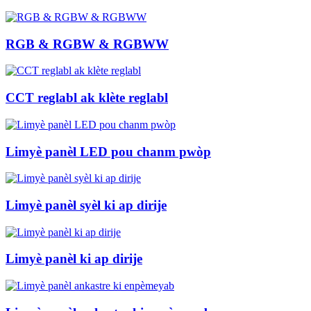
RGB & RGBW & RGBWW
CCT reglabl ak klète reglabl
Limyè panèl LED pou chanm pwòp
Limyè panèl syèl ki ap dirije
Limyè panèl ki ap dirije