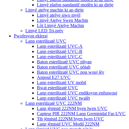
Limyè plafon pandantif modèn ki ap dirije
Limyè atelye machin ki ap dirije
Limyè atelye siwo myèl
Limyè Atelye Swen Machin
Lòt Limyè Atelye Machin
Limyè LED Tri-prèv
Pwofesyon ekleraj
Lanp esterilizatè UVC
Lanp esterilizatè UVC-A
Lanp esterilizatè UVC-B
Lanp esterilizatè UVC-C
Baton esterilizatè UVC pliyan
Baton esterilizatè UVC pòtab
Baton esterilizatè UVC pou wouj lèv
Anpoul E27 UVC
Lanp esterilizatè UV mobil
Bwat esterilizatè UVC
Lanp esterilizatè UVC endiksyon enfrawouj
Lanp esterilizatè UVC twalèt
Lanp esterilizatè UVC 222NM
Lanp jèmisid 222NM byen lwen UVC
Capteur PIR 222NM Lanp Germisidal Far-UVC
Tib jèmisid 222NM byen lwen UVC
Lanp jèmisid UVC Modil 222NM