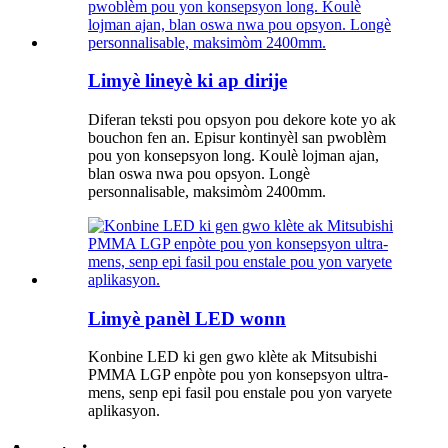
Limyè lineyè ki ap dirije
Diferan teksti pou opsyon pou dekore kote yo ak
bouchon fen an. Episur kontinyèl san pwoblèm
pou yon konsepsyon long. Koulè lojman ajan,
blan oswa nwa pou opsyon. Longè
personnalisable, maksimòm 2400mm.
Limyè panèl LED wonn
Konbine LED ki gen gwo klète ak Mitsubishi
PMMA LGP enpòte pou yon konsepsyon ultra-
mens, senp epi fasil pou enstale pou yon varyete
aplikasyon.