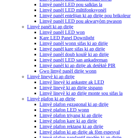
Limyè panèl LED pou salklas la
Limyè panèl LED miltifonksyonèl
Limyè panèl entelijan ki ap dirije pou brikoleur
Limyè panèl LED pou akwaryòm pwason
Limyè panèl ki ap dirije
Limyè panèl LED won
Kare LED Panel Downlight
Limyè panèl wonn sifas ki ap dirije
Limyè panèl kare sifas ki ap dirije
Limyè panèl doub koulè ki ap dirije
Limyè panèl LED san ankadreman
Limyè panèl ki ap dirije ak detèktè PIR
Gwo limyè panèl dirije wonn
Limyè lineyè ki ap dirije
Limyè lineyè ki ankastre ak LED
Limyè lineyè ki ap dirije sispann
Limyè lineyè ki ap dirije monte sou sifas la
Limyè plafon ki ap dirije
Limyè plafon egzagonal ki ap dirije
Limyè plafon LED wonn
Limyè plafon triyang ki ap dirije
Limyè plafon kare ki ap dirije
Limyè plafon rektang ki ap dirije
Limyè plafon ki ap dirije ak fòm espesyal
Limyè plafon pandantif modèn ki ap dirije