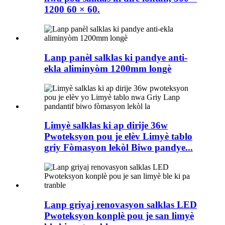
1200 60 × 60.
Lanp panèl salklas ki pandye anti-
ekla aliminyòm 1200mm longè
Limyè salklas ki ap dirije 36w
Pwoteksyon pou je elèv Limyè tablo
griy Fòmasyon lekòl Biwo pandye...
Lanp griyaj renovasyon salklas LED
Pwoteksyon konplè pou je san limyè