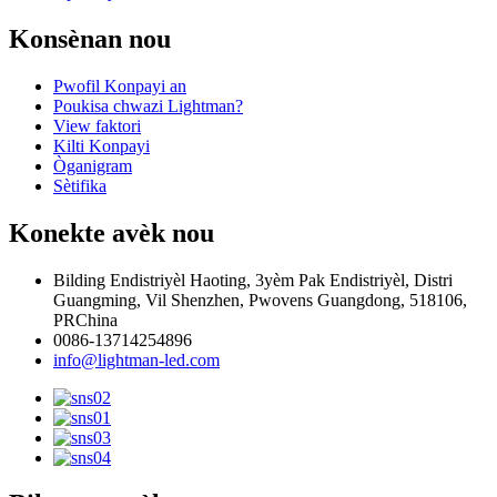
Konsènan nou
Pwofil Konpayi an
Poukisa chwazi Lightman?
View faktori
Kilti Konpayi
Òganigram
Sètifika
Konekte avèk nou
Bilding Endistriyèl Haoting, 3yèm Pak Endistriyèl, Distri
Guangming, Vil Shenzhen, Pwovens Guangdong, 518106,
PRChina
0086-13714254896
info@lightman-led.com