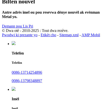
Bilten nouvèl
Antre adrès imel ou pou resevwa dènye nouvèl ak evènman
Metal yo.
Demann pou Lis Pri
© Dwa otè - 2010-2025 : Tout dwa rezève.
Pwodwi ki prezante yo
-
Etikèt cho
-
Sitemap.xml
-
AMP Mobil
Telefòn
Telefòn
0086-13714254896
0086-13798348897
Imèl
Imèl