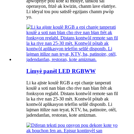
apwopriye pou kote ki mouye, tankou sal
operasyon, frizè ak kwizin, chanm lave elatriye.
Li ideyal tou pou satisfè egzijans chanm pwòp
yo.
Limyè panèl LED RGBWW
Li ka ajiste koulè RGB a epi chanje tanperati
koulè a ​​soti nan blan cho rive nan blan frèt ak
fonksyon reglabl. Distans kontwòl remote san fil
la ka rive nan 25-30 mèt. Kontwòl pòtab ak
kontwòl aplikasyon telefòn selilè disponib. Li
lajman itilize nan teyat, KTV, ba, patinoire, otèl,
jadendanfan, restoran, kote amizman.