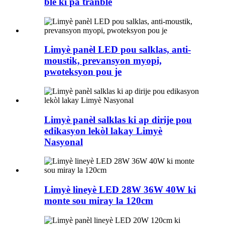
ble ki pa tranble
Limyè panèl LED pou salklas, anti-
moustik, prevansyon myopi,
pwoteksyon pou je
Limyè panèl salklas ki ap dirije pou
edikasyon lekòl lakay Limyè
Nasyonal
Limyè lineyè LED 28W 36W 40W ki
monte sou miray la 120cm