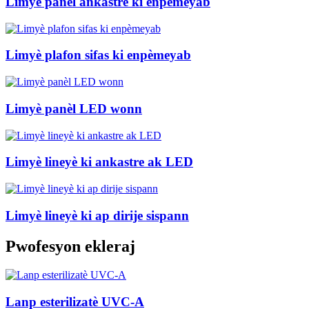
Limyè panèl ankastre ki enpèmeyab
Limyè plafon sifas ki enpèmeyab
Limyè panèl LED wonn
Limyè lineyè ki ankastre ak LED
Limyè lineyè ki ap dirije sispann
Pwofesyon ekleraj
Lanp esterilizatè UVC-A