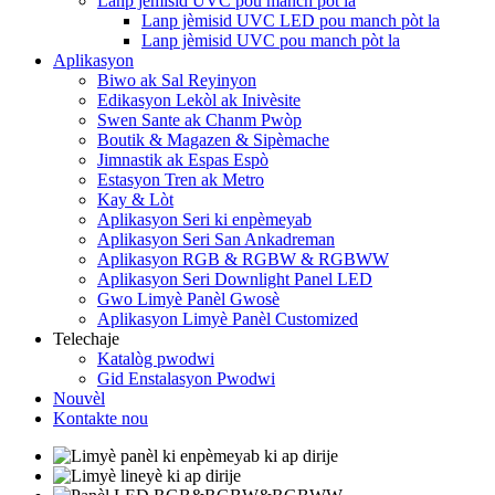
Lanp jèmisid UVC pou manch pòt la
Lanp jèmisid UVC LED pou manch pòt la
Lanp jèmisid UVC pou manch pòt la
Aplikasyon
Biwo ak Sal Reyinyon
Edikasyon Lekòl ak Inivèsite
Swen Sante ak Chanm Pwòp
Boutik & Magazen & Sipèmache
Jimnastik ak Espas Espò
Estasyon Tren ak Metro
Kay & Lòt
Aplikasyon Seri ki enpèmeyab
Aplikasyon Seri San Ankadreman
Aplikasyon RGB & RGBW & RGBWW
Aplikasyon Seri Downlight Panel LED
Gwo Limyè Panèl Gwosè
Aplikasyon Limyè Panèl Customized
Telechaje
Katalòg pwodwi
Gid Enstalasyon Pwodwi
Nouvèl
Kontakte nou