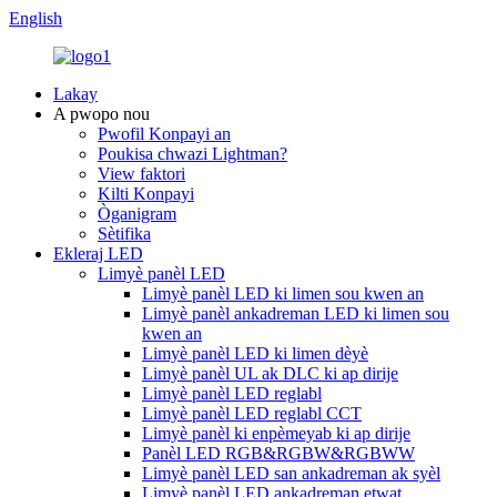
English
Lakay
A pwopo nou
Pwofil Konpayi an
Poukisa chwazi Lightman?
View faktori
Kilti Konpayi
Òganigram
Sètifika
Ekleraj LED
Limyè panèl LED
Limyè panèl LED ki limen sou kwen an
Limyè panèl ankadreman LED ki limen sou
kwen an
Limyè panèl LED ki limen dèyè
Limyè panèl UL ak DLC ki ap dirije
Limyè panèl LED reglabl
Limyè panèl LED reglabl CCT
Limyè panèl ki enpèmeyab ki ap dirije
Panèl LED RGB&RGBW&RGBWW
Limyè panèl LED san ankadreman ak syèl
Limyè panèl LED ankadreman etwat