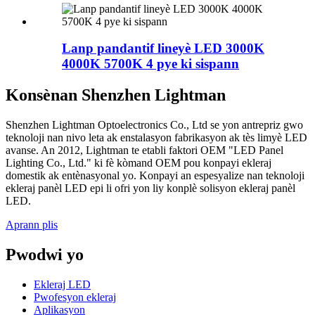
Lanp pandantif lineyè LED 3000K
4000K 5700K 4 pye ki sispann
Konsènan Shenzhen Lightman
Shenzhen Lightman Optoelectronics Co., Ltd se yon antrepriz gwo
teknoloji nan nivo leta ak enstalasyon fabrikasyon ak tès limyè LED
avanse. An 2012, Lightman te etabli faktori OEM "LED Panel
Lighting Co., Ltd." ki fè kòmand OEM pou konpayi ekleraj
domestik ak entènasyonal yo. Konpayi an espesyalize nan teknoloji
ekleraj panèl LED epi li ofri yon liy konplè solisyon ekleraj panèl
LED.
Aprann plis
Pwodwi yo
Ekleraj LED
Pwofesyon ekleraj
Aplikasyon