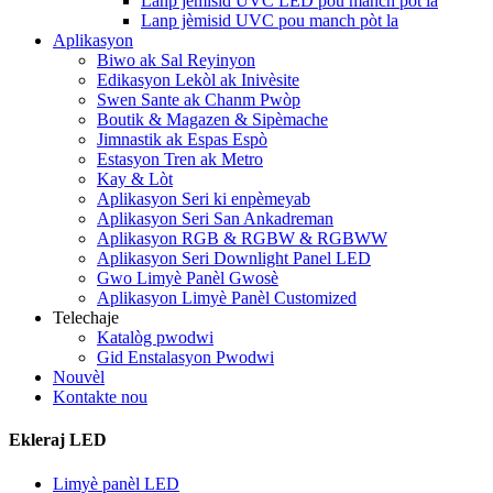
Lanp jèmisid UVC LED pou manch pòt la
Lanp jèmisid UVC pou manch pòt la
Aplikasyon
Biwo ak Sal Reyinyon
Edikasyon Lekòl ak Inivèsite
Swen Sante ak Chanm Pwòp
Boutik & Magazen & Sipèmache
Jimnastik ak Espas Espò
Estasyon Tren ak Metro
Kay & Lòt
Aplikasyon Seri ki enpèmeyab
Aplikasyon Seri San Ankadreman
Aplikasyon RGB & RGBW & RGBWW
Aplikasyon Seri Downlight Panel LED
Gwo Limyè Panèl Gwosè
Aplikasyon Limyè Panèl Customized
Telechaje
Katalòg pwodwi
Gid Enstalasyon Pwodwi
Nouvèl
Kontakte nou
Ekleraj LED
Limyè panèl LED