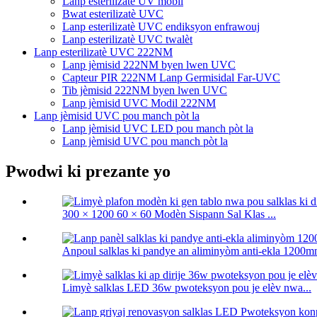
Lanp esterilizatè UV mobil
Bwat esterilizatè UVC
Lanp esterilizatè UVC endiksyon enfrawouj
Lanp esterilizatè UVC twalèt
Lanp esterilizatè UVC 222NM
Lanp jèmisid 222NM byen lwen UVC
Capteur PIR 222NM Lanp Germisidal Far-UVC
Tib jèmisid 222NM byen lwen UVC
Lanp jèmisid UVC Modil 222NM
Lanp jèmisid UVC pou manch pòt la
Lanp jèmisid UVC LED pou manch pòt la
Lanp jèmisid UVC pou manch pòt la
Pwodwi ki prezante yo
300 × 1200 60 × 60 Modèn Sispann Sal Klas ...
Anpoul salklas ki pandye an aliminyòm anti-ekla 1200mm
Limyè salklas LED 36w pwoteksyon pou je elèv nwa...