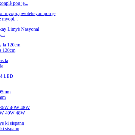
onplè pou je...
 myopi...
...
a 120cm
la
5mm
 36W 40W 48W
ki sispann