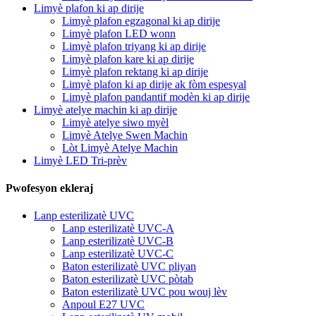
Limyè plafon ki ap dirije
Limyè plafon egzagonal ki ap dirije
Limyè plafon LED wonn
Limyè plafon triyang ki ap dirije
Limyè plafon kare ki ap dirije
Limyè plafon rektang ki ap dirije
Limyè plafon ki ap dirije ak fòm espesyal
Limyè plafon pandantif modèn ki ap dirije
Limyè atelye machin ki ap dirije
Limyè atelye siwo myèl
Limyè Atelye Swen Machin
Lòt Limyè Atelye Machin
Limyè LED Tri-prèv
Pwofesyon ekleraj
Lanp esterilizatè UVC
Lanp esterilizatè UVC-A
Lanp esterilizatè UVC-B
Lanp esterilizatè UVC-C
Baton esterilizatè UVC pliyan
Baton esterilizatè UVC pòtab
Baton esterilizatè UVC pou wouj lèv
Anpoul E27 UVC