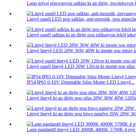
Lanp griyaj renovasyon salklas ki ap dirije, pwoteksyon k
Limyè panèl LED pou salklas, anti-moustik, pou anpeche
Limyè panèl salklas ki ap dirije pou edikasyon lekòl lakay
Limyè lineyè LED 28W 36W 40W ki monte sou miray l
Limyè panèl lineyè LED 20W 120cm ki monte sou sifas 
IP54 IP65 0-10V Dimmable Sifas Monte LED Lineyè...
Limyè lineyè ki ap dirije pou sifas 28W 36W 40W 120
Limyè lineyè ki ap dirije pou biwo pandye 20W 28W
Lanp pandantif lineyè LED 3000K 4000K 5700K 4 pye 