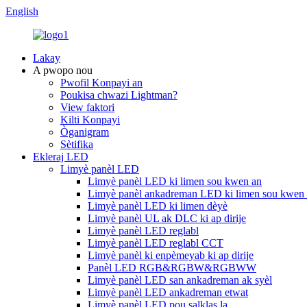
English
Lakay
A pwopo nou
Pwofil Konpayi an
Poukisa chwazi Lightman?
View faktori
Kilti Konpayi
Òganigram
Sètifika
Ekleraj LED
Limyè panèl LED
Limyè panèl LED ki limen sou kwen an
Limyè panèl ankadreman LED ki limen sou kwen
Limyè panèl LED ki limen dèyè
Limyè panèl UL ak DLC ki ap dirije
Limyè panèl LED reglabl
Limyè panèl LED reglabl CCT
Limyè panèl ki enpèmeyab ki ap dirije
Panèl LED RGB&RGBW&RGBWW
Limyè panèl LED san ankadreman ak syèl
Limyè panèl LED ankadreman etwat
Limyè panèl LED pou salklas la