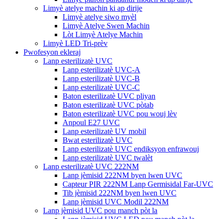
Limyè atelye machin ki ap dirije
Limyè atelye siwo myèl
Limyè Atelye Swen Machin
Lòt Limyè Atelye Machin
Limyè LED Tri-prèv
Pwofesyon ekleraj
Lanp esterilizatè UVC
Lanp esterilizatè UVC-A
Lanp esterilizatè UVC-B
Lanp esterilizatè UVC-C
Baton esterilizatè UVC pliyan
Baton esterilizatè UVC pòtab
Baton esterilizatè UVC pou wouj lèv
Anpoul E27 UVC
Lanp esterilizatè UV mobil
Bwat esterilizatè UVC
Lanp esterilizatè UVC endiksyon enfrawouj
Lanp esterilizatè UVC twalèt
Lanp esterilizatè UVC 222NM
Lanp jèmisid 222NM byen lwen UVC
Capteur PIR 222NM Lanp Germisidal Far-UVC
Tib jèmisid 222NM byen lwen UVC
Lanp jèmisid UVC Modil 222NM
Lanp jèmisid UVC pou manch pòt la