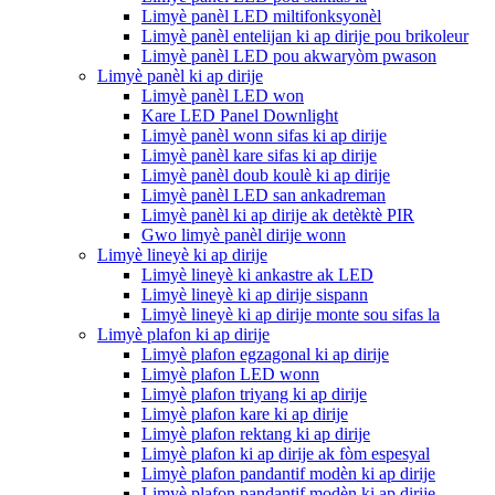
Limyè panèl LED miltifonksyonèl
Limyè panèl entelijan ki ap dirije pou brikoleur
Limyè panèl LED pou akwaryòm pwason
Limyè panèl ki ap dirije
Limyè panèl LED won
Kare LED Panel Downlight
Limyè panèl wonn sifas ki ap dirije
Limyè panèl kare sifas ki ap dirije
Limyè panèl doub koulè ki ap dirije
Limyè panèl LED san ankadreman
Limyè panèl ki ap dirije ak detèktè PIR
Gwo limyè panèl dirije wonn
Limyè lineyè ki ap dirije
Limyè lineyè ki ankastre ak LED
Limyè lineyè ki ap dirije sispann
Limyè lineyè ki ap dirije monte sou sifas la
Limyè plafon ki ap dirije
Limyè plafon egzagonal ki ap dirije
Limyè plafon LED wonn
Limyè plafon triyang ki ap dirije
Limyè plafon kare ki ap dirije
Limyè plafon rektang ki ap dirije
Limyè plafon ki ap dirije ak fòm espesyal
Limyè plafon pandantif modèn ki ap dirije
Limyè plafon pandantif modèn ki ap dirije