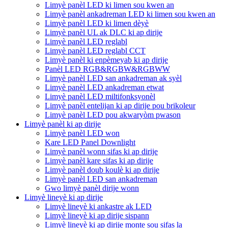
Limyè panèl LED ki limen sou kwen an
Limyè panèl ankadreman LED ki limen sou kwen an
Limyè panèl LED ki limen dèyè
Limyè panèl UL ak DLC ki ap dirije
Limyè panèl LED reglabl
Limyè panèl LED reglabl CCT
Limyè panèl ki enpèmeyab ki ap dirije
Panèl LED RGB&RGBW&RGBWW
Limyè panèl LED san ankadreman ak syèl
Limyè panèl LED ankadreman etwat
Limyè panèl LED miltifonksyonèl
Limyè panèl entelijan ki ap dirije pou brikoleur
Limyè panèl LED pou akwaryòm pwason
Limyè panèl ki ap dirije
Limyè panèl LED won
Kare LED Panel Downlight
Limyè panèl wonn sifas ki ap dirije
Limyè panèl kare sifas ki ap dirije
Limyè panèl doub koulè ki ap dirije
Limyè panèl LED san ankadreman
Gwo limyè panèl dirije wonn
Limyè lineyè ki ap dirije
Limyè lineyè ki ankastre ak LED
Limyè lineyè ki ap dirije sispann
Limyè lineyè ki ap dirije monte sou sifas la